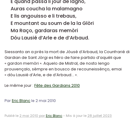
E quand passa li jour de lagno,
Auras coucha la malamagno
E lis angouisso e li trebaus,
E mountant au soum de la la Glòri
Ma Raço, gardaras memòri
Dóu Lausié d’Arle e de d’Arbaud.
Siessanto an a près la mort de Jóusè d’Arbaud, la Counfrarié di
Gardian de Sant Jòrgi es fièro de faire partido d’aquéli que
« gardon memòri ». Aquelo de Mistral, de nosto lengo
prouvençalo, sèmpre en bousco de recouneissènço, emai
« dóu Lausié d’Arle, e de d’Arbaud… ».
Le même jour :
Fête des Gardians 2010
Par
Eric Blanc
le 2 mai 2010
Publié le
2 mai 2010 par
Eric Blanc
-
Mis à jour le
28 juillet 2023