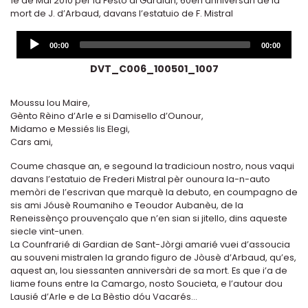
1é de Mai 2010 pèr la Fèsto di Gardian, 60en anniversàri de la
mort de J. d’Arbaud, davans l’estatuio de F. Mistral
Audio
Current
Total
00:00
00:00
Player
time
duration
DVT_C006_100501_1007
Moussu lou Maire,
Gènto Rèino d’Arle e si Damisello d’Ounour,
Midamo e Messiés lis Elegi,
Cars ami,
Coume chasque an, e segound la tradicioun nostro, nous vaqui
davans l’estatuio de Frederi Mistral pèr ounoura la-n-auto
memòri de l’escrivan que marquè la debuto, en coumpagno de
sis ami Jóusè Roumaniho e Teoudor Aubanèu, de la
Reneissènço prouvençalo que n’en sian si jitello, dins aqueste
siecle vint-unen.
La Counfrarié di Gardian de Sant-Jòrgi amarié vuei d’assoucia
au souveni mistralen la grando figuro de Jòusè d’Arbaud, qu’es,
aquest an, lou siessanten anniversàri de sa mort. Es que i’a de
liame founs entre la Camargo, nosto Soucieta, e l’autour dou
Lausié d’Arle e de La Bèstio dóu Vacarés…