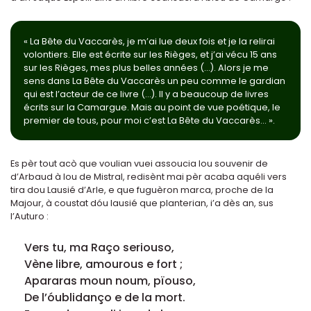
« La Bête du Vaccarès, je m’ai lue deux fois et je la relirai
volontiers. Elle est écrite sur les Rièges, et j’ai vécu 15 ans
sur les Rièges, mes plus belles années (…). Alors je me
sens dans La Bête du Vaccarès un peu comme le gardian
qui est l’acteur de ce livre (…). Il y a beaucoup de livres
écrits sur la Camargue. Mais au point de vue poétique, le
premier de tous, pour moi c’est La Bête du Vaccarès… ».
Es pèr tout acò que voulian vuei assoucia lou souvenir de
d’Arbaud à lou de Mistral, redisènt mai pèr acaba aquéli vers
tira dou Lausié d’Arle, e que fuguèron marca, proche de la
Majour, à coustat dóu lausié que planterian, i’a dès an, sus
l’Auturo :
Vers tu, ma Raço seriouso,
Vène libre, amourous e fort ;
Apararas moun noum, pïouso,
De l’óublidanço e de la mort.