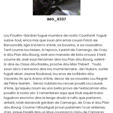
IMG_6337
Lou Pouèto-Gardian fuguè mumbre de nosto Counfarié. Fuguè
subre-tout, enca mai que soun ami emai cousin Folcò de
Barouncèlli, liga à la terro d’Arle, sa bouvino, e sa roussatino.
Tant coume lou fasien, à l’epoco, li pelot de Camargo, de Crau,
e dóu Plan dóu Bourg, avié uno manado de biòu crousa. E tant
coume éli, avié soun tenamen dins lou Plan dóu Bourg, valènt-
à-dire au Claus dóu Radèu, proche dóu Mas Thibert… Touto
soun obro s’enracino dins lou mume terraire ; de l’Auturo, ounte
fuguè abari Jaume Roubaud, lou eros de La Bèstio dóu
Vacarés, fin qu’is Areno d’Arle, decor de sa nouvello Lou Regret
de Pèire Guihèn… Sènso óublida lou recuei pouëti Lou Lausié
d’Arle, qu’aquéu noum es uno bello provo de l’estacaman dóu
pouèto à nosto vilo. E ramentaren aqui que tóuti aquéli trobo
fuguèron escricho dins la lengo drudo e ruffo que parlavon,
antant, nòsti davancié gardian de Camargo, de Crau e dou Plan
dóu Bourg. Coume l’afourtiguè proun justamen i’a un vintenau
d’an Jaque Espèlli dins un libre counsacra i biòu de Camargo :