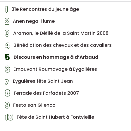
1
31e Rencontres du jeune âge
2
Anen nega li lume
3
Aramon, le Défilé de la Saint Martin 2008
4
Bénédiction des chevaux et des cavaliers
5
Discours en hommage à d’Arbaud
6
Emouvant Roumavage à Eygalières
7
Eyguières fête Saint Jean
8
Ferrade des Farfadets 2007
9
Festo san Gilenco
10
Fête de Saint Hubert à Fontvieille