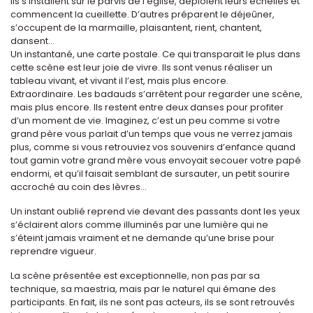
Ils s’installent sur le parvis de l’église, déploient leurs échelles et
commencent la cueillette. D’autres préparent le déjeûner,
s’occupent de la marmaille, plaisantent, rient, chantent,
dansent...
Un instantané, une carte postale. Ce qui transparait le plus dans
cette scène est leur joie de vivre. Ils sont venus réaliser un
tableau vivant, et vivant il l’est, mais plus encore.
Extraordinaire. Les badauds s’arrêtent pour regarder une scène,
mais plus encore. Ils restent entre deux danses pour profiter
d’un moment de vie. Imaginez, c’est un peu comme si votre
grand père vous parlait d’un temps que vous ne verrez jamais
plus, comme si vous retrouviez vos souvenirs d’enfance quand
tout gamin votre grand mère vous envoyait secouer votre papé
endormi, et qu’il faisait semblant de sursauter, un petit sourire
accroché au coin des lèvres...
Un instant oublié reprend vie devant des passants dont les yeux
s’éclairent alors comme illuminés par une lumière qui ne
s’éteint jamais vraiment et ne demande qu’une brise pour
reprendre vigueur.
La scène présentée est exceptionnelle, non pas par sa
technique, sa maestria, mais par le naturel qui émane des
participants. En fait, ils ne sont pas acteurs, ils se sont retrouvés