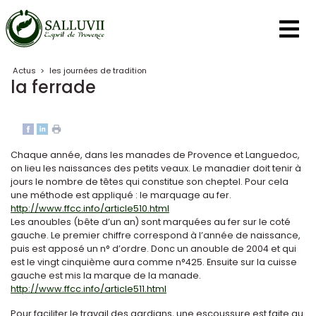
Panneau de gestion des cookies
Actus
>
les journées de tradition
la ferrade
Chaque année, dans les manades de Provence et Languedoc,
on lieu les naissances des petits veaux. Le manadier doit tenir à
jours le nombre de têtes qui constitue son cheptel. Pour cela
une méthode est appliqué : le marquage au fer.
http://www.ffcc.info/article510.html
Les anoubles (bête d’un an) sont marquées au fer sur le coté
gauche. Le premier chiffre correspond à l’année de naissance,
puis est apposé un n° d’ordre. Donc un anouble de 2004 et qui
est le vingt cinquième aura comme n°425. Ensuite sur la cuisse
gauche est mis la marque de la manade.
http://www.ffcc.info/article511.html
Pour faciliter le travail des gardians, une escoussure est faite au