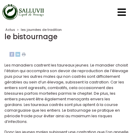
Panneau de gestion des cookies
Actus
>
les journées de tradition
le bistournage
Les manadiers castrent les taureaux jeunes. Le manadier choisit
l’étalon qui accomplira son devoir de reproduction de l’élevage
puis pour les autres males qui non castrés sont difficilement
gérables au sein d’un élevage, subissent la castration. Car les
entiers sont agressifs, combatifs, cela occasionnent des
blessures parfois mortelles parmis le cheptel. De plus, les
entiers peuvent être également menaçants envers les
gardians. Les taureaux castrés sont plus aptent à la course
camarguaise que les entiers. Le bistournage se pratique en
période froide pour éviter ainsi au maximum les risques
d’infections.
Donc les jeunes males subissent une castration que l’on appelle