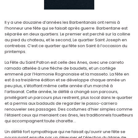
Il y a une douzaine d’années les Barbentanais ont remis à
l’honneur une fête qui se faisait après guerre. Barbentane est
séparée en deux quartiers. Le premier est perché sur la colline
au pied du chateau, et le second, Le quartier Saint Joseph en
contrebas. C’est ce quartier qui fête son Saint à l’occasion du
printemps.
La Fête du Saint Patron est celle des Anes, avec une carreto
ramado attelée à une flèche de baudets, et un cortège
emmené par l’Harmonie Rognonaise et la masseto. La fête en
est à sa treizième édition et se développe chaque année un
peu plus, s’étoffant même cette année d’un marché à
l’artisanat. Cette année, le défilé a changé son parcours,
privilégiant un parcours plus restreint, plus local dans le quartier
et a permis aux badauds de regarder le passo-carriero
renouveler ses passages. Des costumes d’hier simples comme
l’étaient ceux qui menaient ces ânes, les traditionnels fouetteurs
qui accompagnent toute charette...
Un défilé fort sympathique qui ne faisait qu’ouvrir une fête se
poursuivant ensuite par un déjeuner et l’élection du Maire de