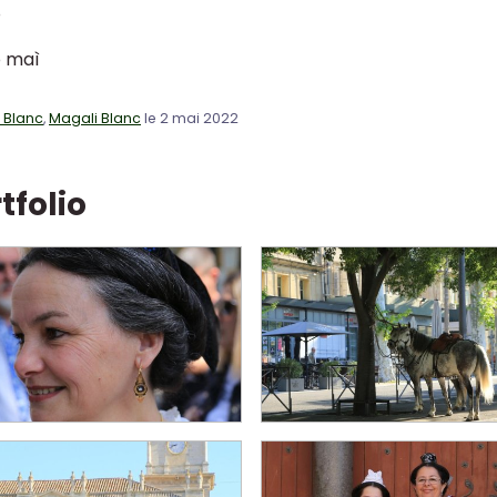
O
 maì
c Blanc
,
Magali Blanc
le 2 mai 2022
tfolio