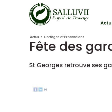
Panneau de gestion des cookies
Actu
Actus
>
Cortèges et Processions
Fête des gar
St Georges retrouve ses g