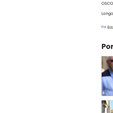
OSC
Longo
Par
Eri
Por