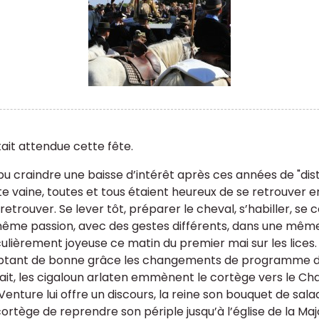
tait attendue cette fête.
pu craindre une baisse d’intérêt après ces années de "dist
te vaine, toutes et tous étaient heureux de se retrouver en
 retrouver. Se lever tôt, préparer le cheval, s’habiller, s
ême passion, avec des gestes différents, dans une même 
culièrement joyeuse ce matin du premier mai sur les lices.
tant de bonne grâce les changements de programme de d
tait, les cigaloun arlaten emmènent le cortège vers le Ch
enture lui offre un discours, la reine son bouquet de salad
 cortège de reprendre son périple jusqu’à l’église de la M