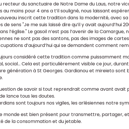
 recteur du sanctuaire de Notre Dame du Laus, notre vicai
s au moins pour 4 ans a t’il souligné, nous laissant espérer
nouveau inscrit cette tradition dans la modernité, avec sa 
s de sens "Je me suis laissé dire qu’il y avait aujourd’hui 
ans l’église." Le gasoil n’est pas l’avenir de la Camargue, n
iennes ne sont pas des santons, pas des images de carte
cupations d’aujourd’hui qui se demandent comment rempli
toujours considéré cette tradition comme puissamment mod
al, social... Cela est particulièrement visible ce jour, dur
ure génération à St Georges. Gardianou et mireieto sont bie
e.
 question de savoir si tout reprendrait comme avant avait
de lance tous les doutes.
rdians sont toujours nos vigiles, les arlésiennes notre sym
le monde est bien présent pour transmettre, partager, et
té de la consommation et du jetable.