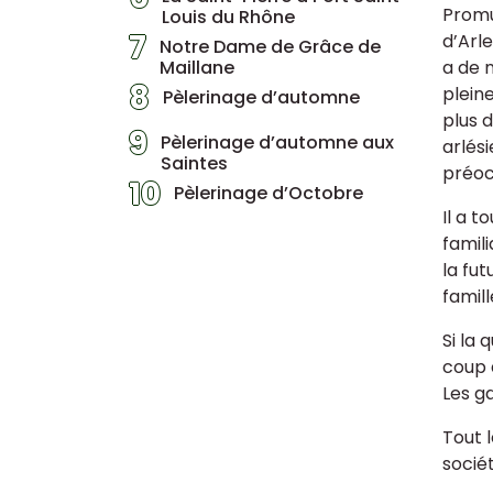
Promu
Louis du Rhône
7
d’Arle
Notre Dame de Grâce de
Maillane
a de 
8
pleine
Pèlerinage d’automne
plus d
9
Pèlerinage d’automne aux
arlés
Saintes
préoc
10
Pèlerinage d’Octobre
Il a 
famili
la fut
famill
Si la
coup 
Les ga
Tout 
socié