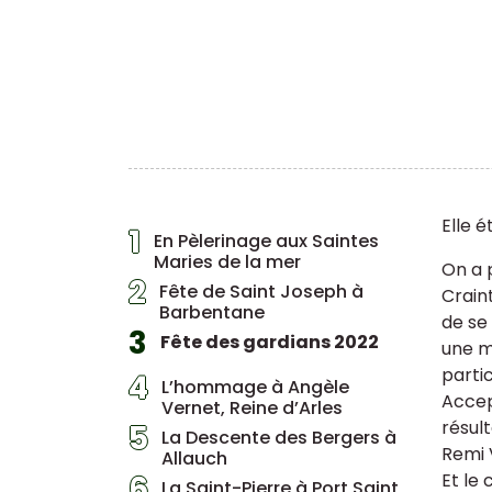
Elle é
1
En Pèlerinage aux Saintes
Maries de la mer
On a 
2
Fête de Saint Joseph à
Crain
Barbentane
de se
3
Fête des gardians 2022
une m
parti
4
L’hommage à Angèle
Accep
Vernet, Reine d’Arles
résul
5
La Descente des Bergers à
Remi V
Allauch
6
Et le
La Saint-Pierre à Port Saint